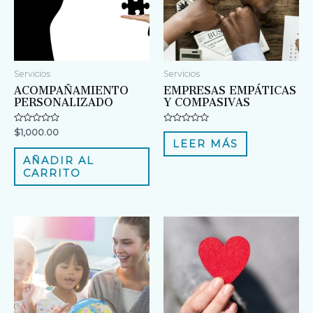
Servicios
Servicios
ACOMPAÑAMIENTO
EMPRESAS EMPÁTICAS
PERSONALIZADO
Y COMPASIVAS
V
V
$
1,000.00
a
a
LEER MÁS
l
l
o
o
AÑADIR AL
r
r
CARRITO
a
a
d
d
o
o
e
e
n
n
0
0
d
d
e
e
5
5