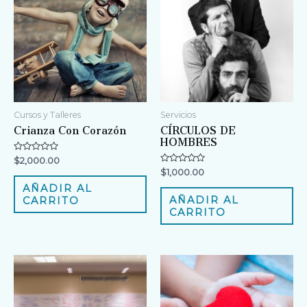
Cursos y Talleres
Servicios
Crianza Con Corazón
CÍRCULOS DE
HOMBRES
V
$
2,000.00
a
V
$
1,000.00
l
a
o
l
AÑADIR AL
r
o
AÑADIR AL
CARRITO
a
r
d
CARRITO
a
o
d
e
o
n
e
0
n
d
0
e
d
5
e
5