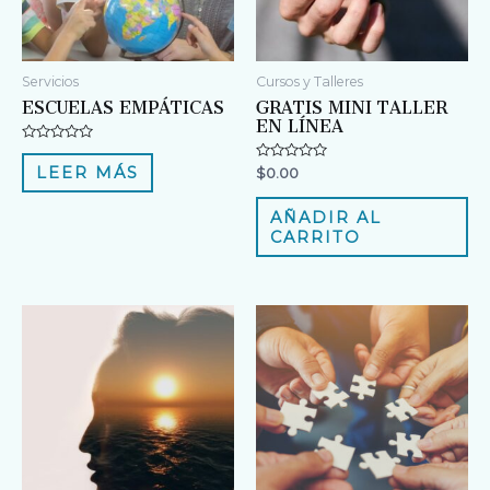
Servicios
Cursos y Talleres
ESCUELAS EMPÁTICAS
GRATIS MINI TALLER
EN LÍNEA
V
a
V
LEER MÁS
$
0.00
l
a
o
l
r
o
AÑADIR AL
a
r
d
CARRITO
a
o
d
e
o
n
e
0
n
d
0
e
d
5
e
5